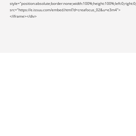
style="position:absolute;border:none;width:100%;height:100%;left:0;right:0
src="https://e.issuu.com/embed.html?d=creafocus_02&u=e3m4">
</iframe></div>