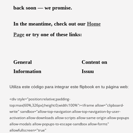
Utiliza este código para integrar este flipbook en tu página web:
<div style="position:relative;padding-
top:max(60%,326px);height:0;width:100%"><iframe allow="clipboard-
write" sandbox="allow-top-navigation allow-top-navigation-by-user-
activation allow-downloads allow-scripts allow-same-origin allow-popups
allow-modals allow-popups-to-escape-sandbox allow-forms"
allowfullscreen="true"